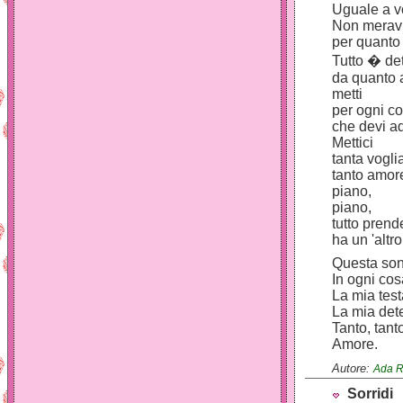
Uguale a v
Non meravig
per quanto 
Tutto � det
da quanto
metti
per ogni c
che devi a
Mettici
tanta vogli
tanto amor
piano,
piano,
tutto prend
ha un 'altr
Questa son
In ogni cos
La mia tes
La mia det
Tanto, tant
Amore.
Autore:
Ada R
Sorridi