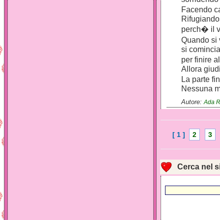
Facendo cap
Rifugiandos
perch� il v
Quando si v
si comincia
per finire a
Allora giudi
La parte fi
Nessuna ma
Autore:
Ada R
[ 1 ]
2
3
Cerca nel s