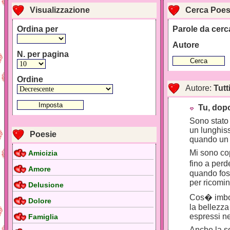
Visualizzazione
Cerca Poes
Ordina per
Parole da cerc
Autore
N. per pagina
Ordine
Autore:
Tutt
Tu, dop
Sono stato 
un lunghis
Poesie
quando un r
Mi sono cop
Amicizia
fino a perd
Amore
quando foss
per ricomin
Delusione
Cos� imbot
Dolore
la bellezza
espressi ne
Famiglia
Anche la so