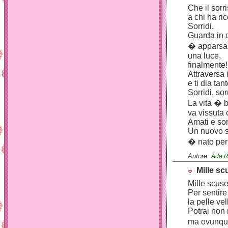
Che il sorr
a chi ha ri
Sorridi.
Guarda in c
� apparsa
una luce,
finalmente!
Attraversa i
e ti dia ta
Sorridi, sor
La vita � b
va vissuta 
Amati e sor
Un nuovo 
� nato per 
Autore:
Ada R
Mille s
Mille scuse
Per sentire
la pelle vel
Potrai non
ma ovunque