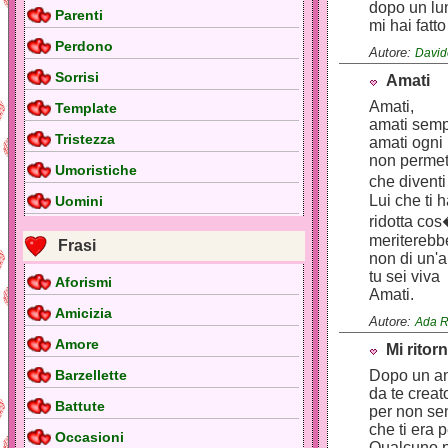
dopo un lu
Parenti
mi hai fatto
Perdono
Autore:
David
Sorrisi
Amati
Amati,
Template
amati sem
Tristezza
amati ogni 
non permet
Umoristiche
che diventi
Lui che ti 
Uomini
ridotta co
meriterebb
Frasi
non di un'
tu sei viva
Aforismi
Amati.
Amicizia
Autore:
Ada R
Amore
Mi rito
Barzellette
Dopo un a
da te creat
Battute
per non sen
che ti era 
Occasioni
Qualcuno p