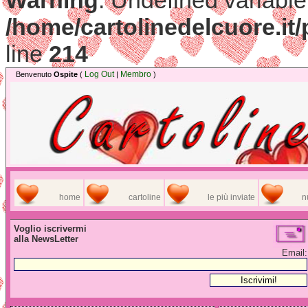
Warning
: Undefined variable
/home/cartolinedelcuore.it
line
214
Log Out
Membro
Benvenuto
Ospite
(
|
)
home
cartoline
le più inviate
n
Voglio iscrivermi
alla NewsLetter
Email: