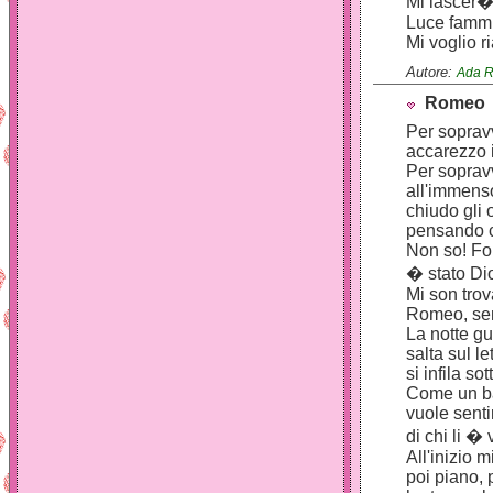
Mi lascer�
Luce famm
Mi voglio r
Autore:
Ada R
Rome
Per soprav
accarezzo i
Per soprav
all'immens
chiudo gli 
pensando c
Non so! Fo
� stato Di
Mi son tro
Romeo, se
La notte gu
salta sul le
si infila so
Come un b
vuole sentir
di chi li � 
All'inizio 
poi piano, 