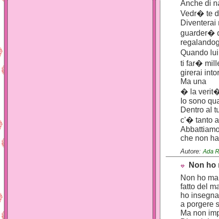
Anche di n
Vedr� te d
Diventera
guarder� d
regalandogl
Quando lui
ti far� mi
girerai int
Ma una
� la verit
Io sono qua
Dentro al t
c'� tanto 
Abbattiamo
che non ha 
Autore:
Ada R
Non ho
Non ho ma
fatto del m
ho insegna
a porgere s
Ma non imp