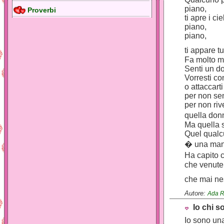
piano,
Proverbi
ti apre i cie
piano,
piano,
ti appare tu
Fa molto m
Senti un do
Vorresti co
o attaccarti
per non sen
per non ri
quella don
Ma quella s
Quel qual
� una man
Ha capito c
che venute 
che mai ne
Autore:
Ada R
Io chi 
Io sono una