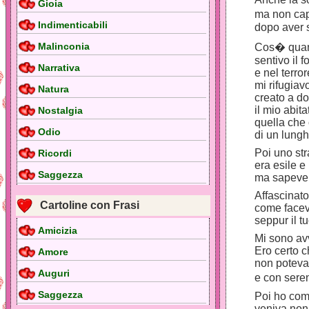
Gioia
ma non cap
Indimenticabili
dopo aver s
Malinconia
Cos� quand
sentivo il 
Narrativa
e nel terro
mi rifugiav
Natura
creato a do
il mio abita
Nostalgia
quella che 
Odio
di un lungh
Poi uno str
Ricordi
era esile 
Saggezza
ma sapeve i
Affascinato
Cartoline con Frasi
come facev
seppur il t
Amicizia
Mi sono avv
Ero certo c
Amore
non poteva
Auguri
e con seren
Saggezza
Poi ho comi
veniva non