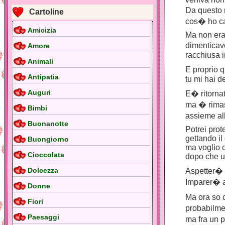
Da questo 
Cartoline
cos� ho ca
Amicizia
Ma non era
dimenticav
Amore
racchiusa 
Animali
E proprio 
Antipatia
tu mi hai d
Auguri
E� ritorna
ma � rimast
Bimbi
assieme al
Buonanotte
Potrei prot
gettando il
Buongiorno
ma voglio c
Cioccolata
dopo che un
Dolcezza
Aspetter� 
Imparer� a 
Donne
Ma ora so 
Fiori
probabilme
Paesaggi
ma fra un p