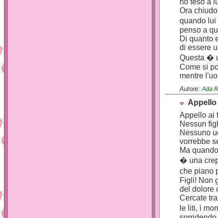
ho teso a l
Ora chiudo 
quando lui
penso a qu
Di quanto e
di essere
Questa � u
Come si po
mentre l'uo
Autore:
Ada R
Appello 
Appello ai 
Nessun figl
Nessuno u
vorrebbe s
Ma quando 
� una crep
che piano 
Figli! Non g
del dolore 
Cercate tra 
le liti, i 
sorridendo