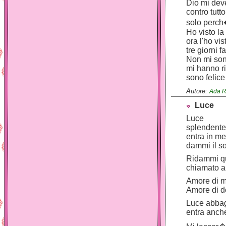
Dio mi dev
contro tutt
solo perch
Ho visto la
ora l'ho vis
tre giorni fa
Non mi son
mi hanno r
sono felice
Autore:
Ada R
Luce
Luce
splendente
entra in me
dammi il so
Ridammi qu
chiamato 
Amore di
Amore di 
Luce abbag
entra anche