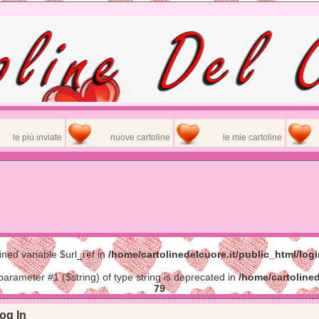
le più inviate
nuove cartoline
le mie cartoline
ined variable $url_ref in
/home/cartolinedelcuore.it/public_html/log
 parameter #1 ($string) of type string is deprecated in
/home/cartolined
79
og In