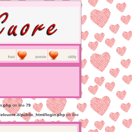
frasi
poesie
utility
in.php
on line
79
elcuore.it/public_html/login.php
on line