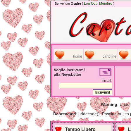
Log Out
Membro
Benvenuto
Ospite
(
|
)
home
cartoline
Voglio iscrivermi
alla NewsLetter
Email:
Warning
: Undef
Deprecated
: urldecode(): Passing null to
Tempo Libero
L