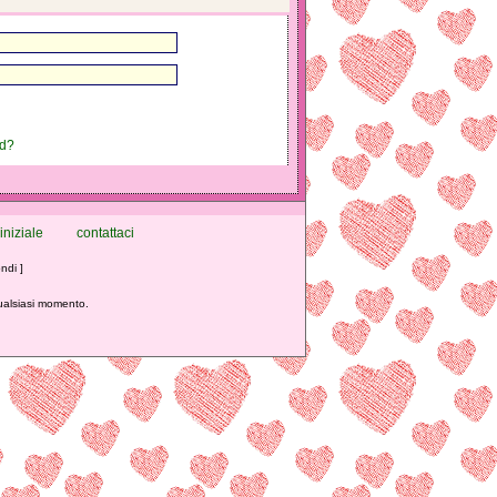
rd?
iniziale
contattaci
ndi ]
qualsiasi momento.