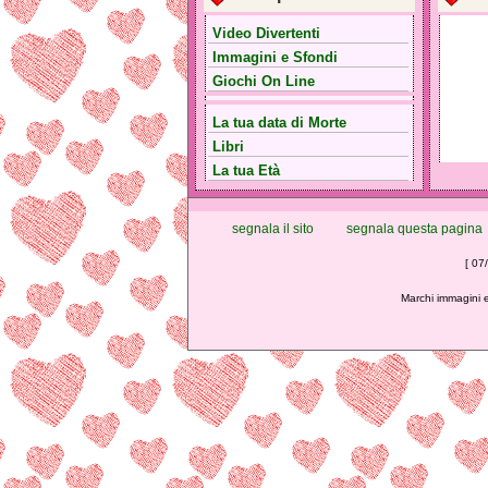
Video Divertenti
Immagini e Sfondi
Giochi On Line
La tua data di Morte
Libri
La tua Età
segnala il sito
segnala questa pagina
[ 07
Marchi immagini e