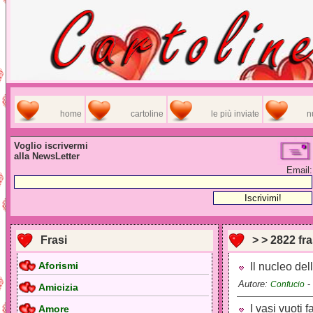
home
cartoline
le più inviate
n
Voglio iscrivermi
alla NewsLetter
Email:
Frasi
> > 2822 fra
Aforismi
Il nucleo del
Autore:
-
Confucio
Amicizia
I vasi vuoti 
Amore