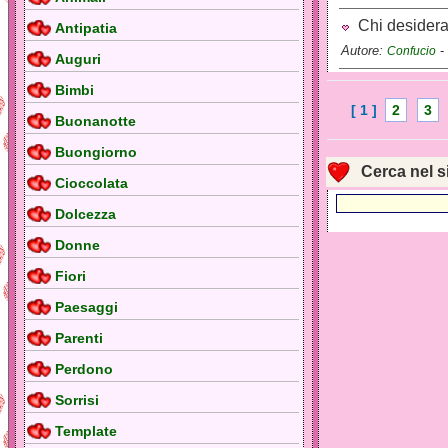
Chi desidera p
Antipatia
Autore:
-
Confucio
Auguri
Bimbi
[ 1 ]
2
3
Buonanotte
Buongiorno
Cerca nel s
Cioccolata
Dolcezza
Donne
Fiori
Paesaggi
Parenti
Perdono
Sorrisi
Template