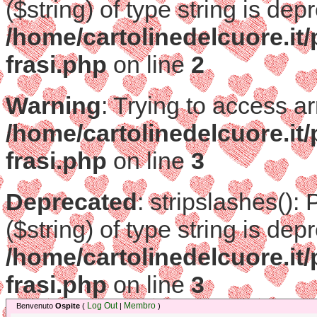
($string) of type string is dep
/home/cartolinedelcuore.it/
frasi.php
on line
2
Warning
: Trying to access ar
/home/cartolinedelcuore.it/
frasi.php
on line
3
Deprecated
: stripslashes():
($string) of type string is dep
/home/cartolinedelcuore.it/
frasi.php
on line
3
Log Out
Membro
Benvenuto
Ospite
(
|
)