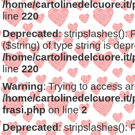
/home/cartolinedelcuore.it/
line
220
Deprecated
: stripslashes():
($string) of type string is dep
/home/cartolinedelcuore.it/
line
220
Warning
: Trying to access ar
/home/cartolinedelcuore.it/
frasi.php
on line
2
Deprecated
: stripslashes():