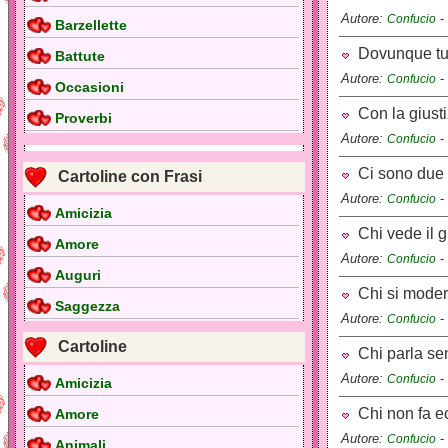
Autore:
-
Confucio
Barzellette
Dovunque tu v
Battute
Autore:
-
Confucio
Occasioni
Con la giustiz
Proverbi
Autore:
-
Confucio
Ci sono due er
Cartoline con Frasi
Autore:
-
Confucio
Amicizia
Chi vede il gi
Amore
Autore:
-
Confucio
Auguri
Chi si modera
Saggezza
Autore:
-
Confucio
Cartoline
Chi parla sen
Autore:
-
Confucio
Amicizia
Chi non fa ec
Amore
Autore:
-
Confucio
Animali