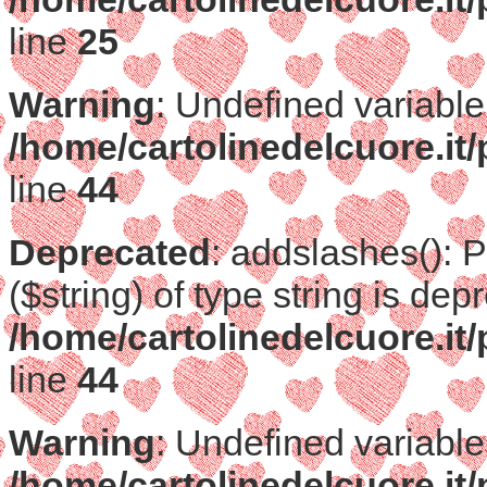
line
25
Warning
: Undefined variable
/home/cartolinedelcuore.it/
line
44
Deprecated
: addslashes(): 
($string) of type string is dep
/home/cartolinedelcuore.it/
line
44
Warning
: Undefined variable
/home/cartolinedelcuore.it/