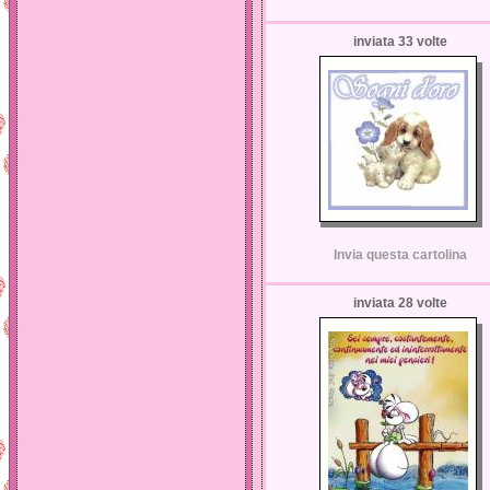
inviata 33 volte
Invia questa cartolina
inviata 28 volte