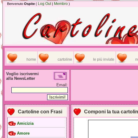
Log Out
Membro
Benvenuto
Ospite
(
|
)
home
cartoline
le più inviate
n
Voglio iscrivermi
alla NewsLetter
Email:
Cartoline con Frasi
Componi la tua cartoli
Amicizia
Amore