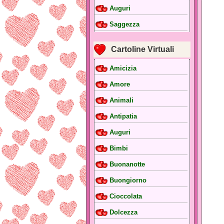
Auguri
Saggezza
Cartoline Virtuali
Amicizia
Amore
Animali
Antipatia
Auguri
Bimbi
Buonanotte
Buongiorno
Cioccolata
Dolcezza