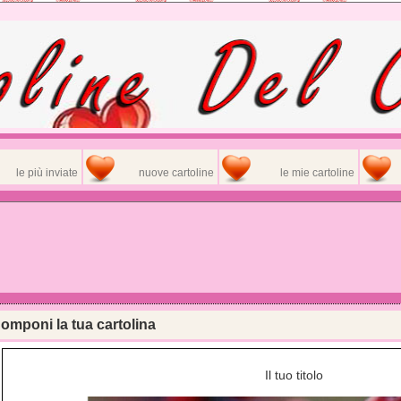
le più inviate
nuove cartoline
le mie cartoline
omponi la tua cartolina
Il tuo titolo