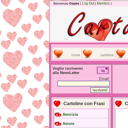
Log Out
Membro
Benvenuto
Ospite
(
|
)
home
cartoline
Voglio iscrivermi
alla NewsLetter
Email:
Cartoline con Frasi
C
Amicizia
Amore