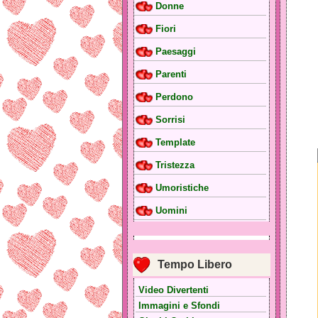
Donne
Fiori
Paesaggi
Parenti
Perdono
Sorrisi
Template
Tristezza
Umoristiche
Uomini
Tempo Libero
Video Divertenti
Immagini e Sfondi