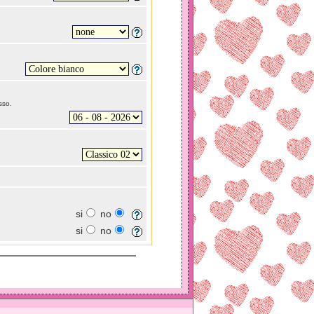
sso.
si
no
si
no