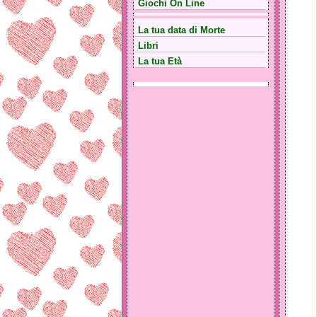
Giochi On Line
La tua data di Morte
Libri
La tua Età