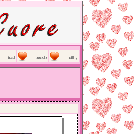
frasi
poesie
utility