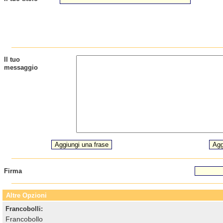
Il tuo
messaggio
Firma
Altre Opzioni
Francobolli:
Francobollo