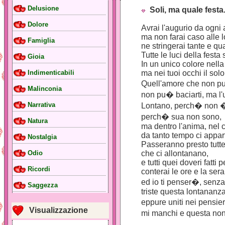
Delusione
Soli, ma quale festa
Dolore
Avrai l'augurio da ogni
ma non farai caso alle 
Famiglia
ne stringerai tante e qua
Tutte le luci della fest
Gioia
In un unico colore nella 
ma nei tuoi occhi il sol
Indimenticabili
Quell'amore che non pu�
Malinconia
non pu� baciarti, ma l'u
Narrativa
Lontano, perch� non 
perch� sua non sono,
Natura
ma dentro l'anima, nel 
da tanto tempo ci appa
Nostalgia
Passeranno presto tutte
che ci allontanano,
Odio
e tutti quei doveri fatti 
Ricordi
conterai le ore e la ser
ed io ti penser�, senza 
Saggezza
triste questa lontananza
eppure uniti nei pensieri
Visualizzazione
mi manchi e questa non 