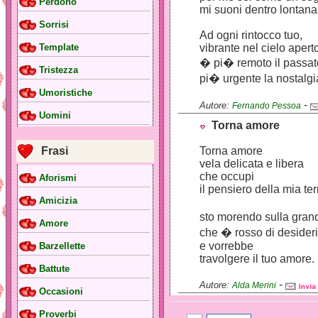
Perdono
mi suoni dentro lontana
Sorrisi
Ad ogni rintocco tuo,
vibrante nel cielo apert
Template
� pi� remoto il passat
Tristezza
pi� urgente la nostalgi
Umoristiche
-
Autore:
Fernando Pessoa
Uomini
Torna amore
Frasi
Torna amore
vela delicata e libera
che occupi
Aforismi
il pensiero della mia ter
Amicizia
sto morendo sulla gran
Amore
che � rosso di desider
e vorrebbe
Barzellette
travolgere il tuo amore.
Battute
-
Autore:
Alda Merini
Occasioni
Proverbi