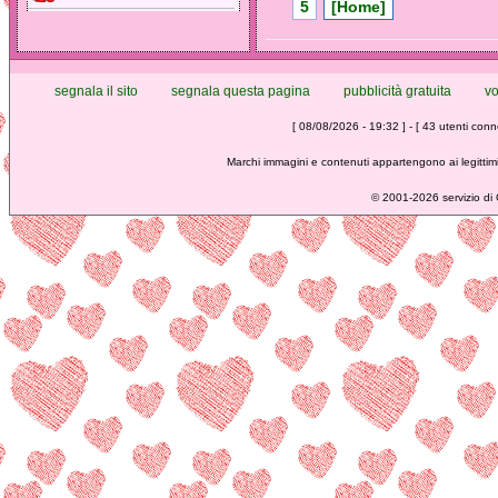
5
[Home]
segnala il sito
segnala questa pagina
pubblicità gratuita
vo
[ 08/08/2026 - 19:32 ] - [ 43 utenti conne
Marchi immagini e contenuti appartengono ai legittimi
©
2001-2026 servizio di C