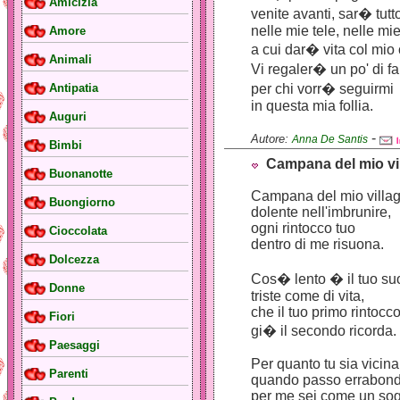
Amicizia
venite avanti, sar� tutt
nelle mie tele, nelle mi
Amore
a cui dar� vita col mio
Animali
Vi regaler� un po' di fa
per chi vorr� seguirmi
Antipatia
in questa mia follia.
Auguri
-
Autore:
Anna De Santis
Bimbi
Campana del mio vi
Buonanotte
Campana del mio villa
Buongiorno
dolente nell'imbrunire,
ogni rintocco tuo
Cioccolata
dentro di me risuona.
Dolcezza
Cos� lento � il tuo su
Donne
triste come di vita,
che il tuo primo rintocc
Fiori
gi� il secondo ricorda.
Paesaggi
Per quanto tu sia vicina
Parenti
quando passo errabond
per me sei come un so