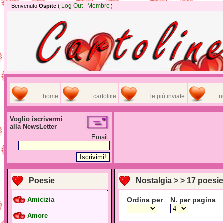
Log Out
Membro
Benvenuto
Ospite
(
|
)
home
cartoline
le più inviate
n
Voglio iscrivermi
alla NewsLetter
Email:
Poesie
Nostalgia > > 17 poesie
Ordina per
N. per pagina
Amicizia
Amore