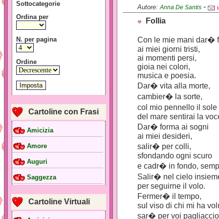
Sottocategorie
-
Autore:
Anna De Santis
Ordina per
Follia
N. per pagina
Con le mie mani dar� f
ai miei giorni tristi,
ai momenti persi,
Ordine
gioia nei colori,
musica e poesia.
Dar� vita alla morte,
cambier� la sorte,
col mio pennello il sol
Cartoline con Frasi
del mare sentirai la voc
Dar� forma ai sogni
Amicizia
ai miei desideri,
salir� per colli,
Amore
sfondando ogni scuro
Auguri
e cadr� in fondo, semp
Salir� nel cielo insieme
Saggezza
per seguirne il volo.
Fermer� il tempo,
Cartoline Virtuali
sul viso di chi mi ha vo
sar� per voi pagliacci