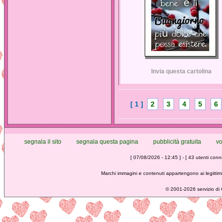
Invia questa cartolina
[ 1 ]
2
3
4
5
6
segnala il sito
segnala questa pagina
pubblicità gratuita
vo
[ 07/08/2026 - 12:45 ] - [ 43 utenti conne
Marchi immagini e contenuti appartengono ai legittimi
©
2001-2026 servizio di C