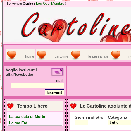
Log Out
Membro
Benvenuto
Ospite
(
|
)
home
cartoline
le più inviate
n
Voglio iscrivermi
alla NewsLetter
Email:
Tempo Libero
Le Cartoline aggiunte 
La tua data di Morte
Giorni indietro
Categoria
La tua Età