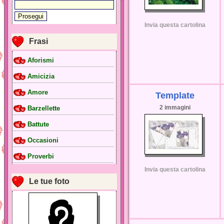
Invia questa cartolina
Frasi
Aforismi
Amicizia
Amore
Template
2 immagini
Barzellette
Battute
Occasioni
Proverbi
Invia questa cartolina
Le tue foto