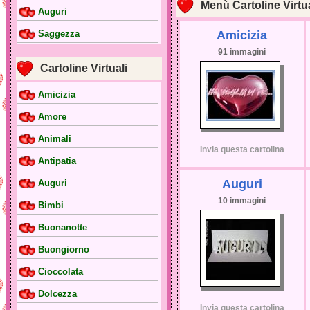
Menù Cartoline Virtua
Auguri
Amicizia
Saggezza
91 immagini
Cartoline Virtuali
Amicizia
Amore
Animali
Invia questa cartolina
Antipatia
Auguri
Auguri
10 immagini
Bimbi
Buonanotte
Buongiorno
Cioccolata
Dolcezza
Invia questa cartolina