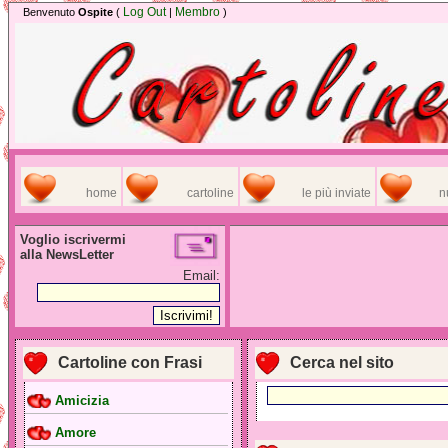
Log Out
Membro
Benvenuto
Ospite
(
|
)
home
cartoline
le più inviate
n
Voglio iscrivermi
alla NewsLetter
Email:
Cartoline con Frasi
Cerca nel sito
Amicizia
Amore