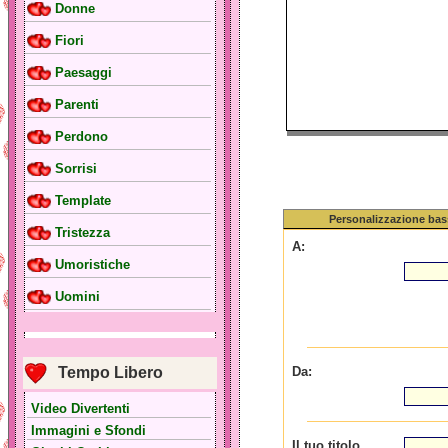
Donne
Fiori
Paesaggi
Parenti
Perdono
Sorrisi
Template
Personalizzazione bas
Tristezza
A:
Umoristiche
Uomini
Tempo Libero
Da:
Video Divertenti
Immagini e Sfondi
Il tuo titolo