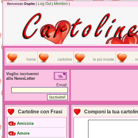
Log Out
Membro
Benvenuto
Ospite
(
|
)
home
cartoline
le più inviate
n
Voglio iscrivermi
alla NewsLetter
Email:
Cartoline con Frasi
Componi la tua cartoli
Amicizia
Amore