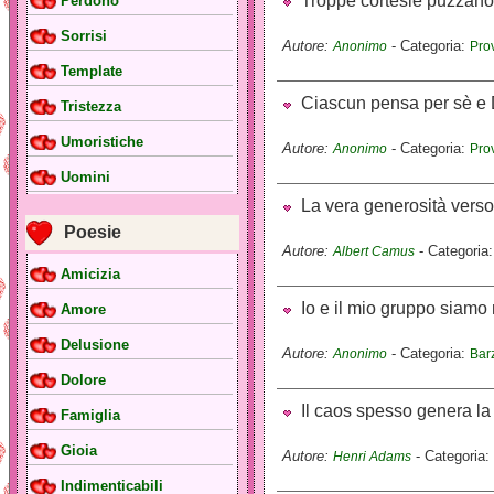
Troppe cortesie puzzano
Perdono
Sorrisi
Autore:
- Categoria:
Anonimo
Pro
Template
Ciascun pensa per sè e Di
Tristezza
Umoristiche
Autore:
- Categoria:
Anonimo
Pro
Uomini
La vera generosità verso i
Poesie
Autore:
- Categoria
Albert Camus
Amicizia
Io e il mio gruppo siamo m
Amore
Delusione
Autore:
- Categoria:
Anonimo
Barz
Dolore
Il caos spesso genera la v
Famiglia
Gioia
Autore:
- Categoria:
Henri Adams
Indimenticabili