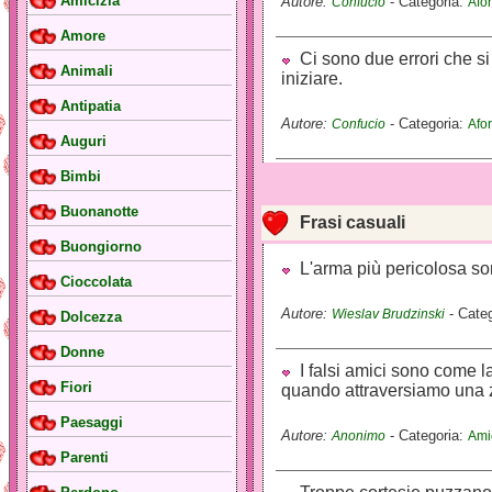
Amicizia
Autore:
- Categoria:
Confucio
Afor
Amore
Ci sono due errori che si 
Animali
iniziare.
Antipatia
Autore:
- Categoria:
Confucio
Afor
Auguri
Bimbi
Buonanotte
Frasi casuali
Buongiorno
L'arma più pericolosa sono
Cioccolata
Autore:
- Cate
Wieslav Brudzinski
Dolcezza
Donne
I falsi amici sono come 
Fiori
quando attraversiamo una 
Paesaggi
Autore:
- Categoria:
Anonimo
Ami
Parenti