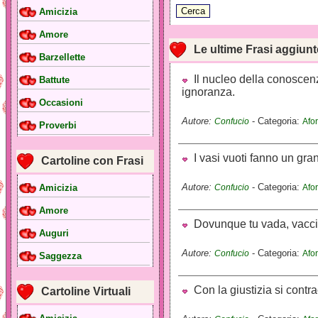
Amicizia
Amore
Le ultime Frasi aggiunt
Barzellette
Il nucleo della conoscenza
Battute
ignoranza.
Occasioni
Autore:
- Categoria:
Confucio
Afor
Proverbi
I vasi vuoti fanno un gra
Cartoline con Frasi
Autore:
- Categoria:
Confucio
Afor
Amicizia
Amore
Dovunque tu vada, vacci c
Auguri
Autore:
- Categoria:
Confucio
Afor
Saggezza
Con la giustizia si contra
Cartoline Virtuali