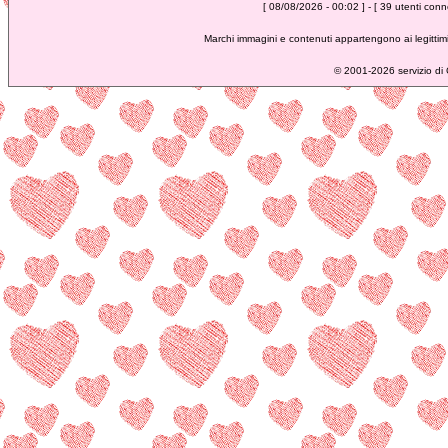
[ 08/08/2026 - 00:02 ] - [ 39 utenti conne
Marchi immagini e contenuti appartengono ai legittimi
©
2001-2026 servizio di C