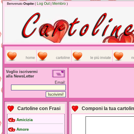
Log Out
Membro
Benvenuto
Ospite
(
|
)
home
cartoline
le più inviate
n
Voglio iscrivermi
alla NewsLetter
Email:
Cartoline con Frasi
Componi la tua cartoli
Amicizia
Amore