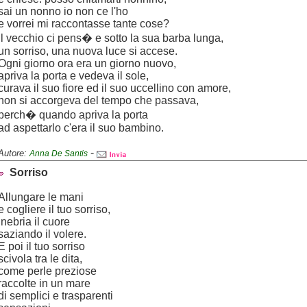
sai un nonno io non ce l'ho
e vorrei mi raccontasse tante cose?
Il vecchio ci pens� e sotto la sua barba lunga,
un sorriso, una nuova luce si accese.
Ogni giorno ora era un giorno nuovo,
apriva la porta e vedeva il sole,
curava il suo fiore ed il suo uccellino con amore,
non si accorgeva del tempo che passava,
perch� quando apriva la porta
ad aspettarlo c'era il suo bambino.
-
Autore:
Anna De Santis
Sorriso
Allungare le mani
e cogliere il tuo sorriso,
inebria il cuore
saziando il volere.
E poi il tuo sorriso
scivola tra le dita,
come perle preziose
raccolte in un mare
di semplici e trasparenti