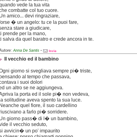
quando vede la tua vita
che combatte col tuo cuore.
Un amico... devi ringraziare,
forse � un angelo: tu ce la puoi fare,
senza stare a giudicare,
ti prende per la mano,
ti salva da quel baratro e crede ancora in te.
-
Autore:
Anna De Santis
Il vecchio ed il bambino
Ogni giorno si svegliava sempre pi� triste,
pensando al tempo che passava,
contava i suoi dolori
ed un altro se ne aggiungeva.
Apriva la porta ed il sole pi� non vedeva,
la solitudine aveva spento la sua luce.
Neanche quel fiore, il suo cardellino
riuscivano a farlo pi� sorridere.
Un giorno pass� di l� un bambino,
vide il vecchio seduto,
si avvicin� un po' impaurito
e chiese: posso chiamarti nonnino,