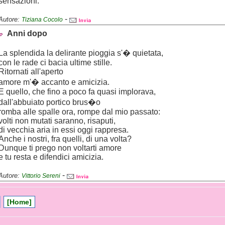
sensazioni.
-
Autore:
Tiziana Cocolo
Anni dopo
La splendida la delirante pioggia s'� quietata,
con le rade ci bacia ultime stille.
Ritornati all'aperto
amore m'� accanto e amicizia.
E quello, che fino a poco fa quasi implorava,
dall'abbuiato portico brus�o
romba alle spalle ora, rompe dal mio passato:
volti non mutati saranno, risaputi,
di vecchia aria in essi oggi rappresa.
Anche i nostri, fra quelli, di una volta?
Dunque ti prego non voltarti amore
e tu resta e difendici amicizia.
-
Autore:
Vittorio Sereni
[Home]