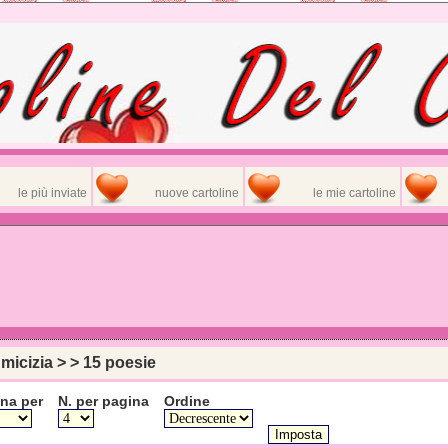
le più inviate
nuove cartoline
le mie cartoline
micizia > > 15 poesie
na per
N. per pagina
Ordine