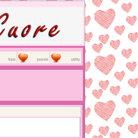
frasi
poesie
utility