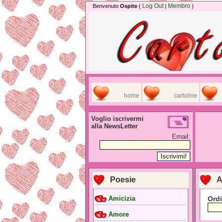
Log Out
Membro
Benvenuto
Ospite
(
|
)
home
cartoline
Voglio iscrivermi
alla NewsLetter
Email:
Poesie
A
Ordi
Amicizia
Amore