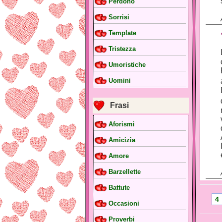
Perdono
Sorrisi
Template
Tristezza
Umoristiche
Uomini
Frasi
Aforismi
Amicizia
Amore
Barzellette
Battute
4
Occasioni
Proverbi