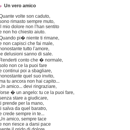
Un vero amico
Quante volte son caduto,
sono rimasto sempre muto,
il mio dolore non l'han sentito
e non ho chiesto aiuto.
Quando pi� niente ti rimane,
e non capisci che fai male,
nonostante tutto l'amore,
le delusioni sanno di sale.
Renderti conto che � normale,
solo non ce la puoi fare
e continui poi a sbagliare,
nonostante quel suo invito,
ma tu ancora non hai capito...
Un amico... devi ringraziare,
forse � un angelo: tu ce la puoi fare,
senza stare a giudicare,
ti prende per la mano,
ti salva da quel baratro,
e crede sempre in te...
Un amico, sempre tace
e non riesce a darsi pace
sente il grido di dolore,