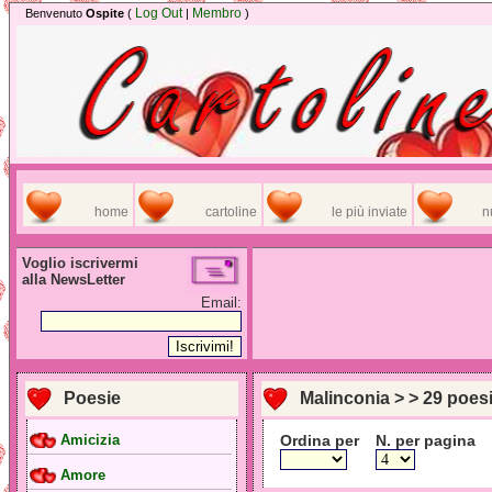
Log Out
Membro
Benvenuto
Ospite
(
|
)
home
cartoline
le più inviate
n
Voglio iscrivermi
alla NewsLetter
Email:
Poesie
Malinconia > > 29 poes
Ordina per
N. per pagina
Amicizia
Amore