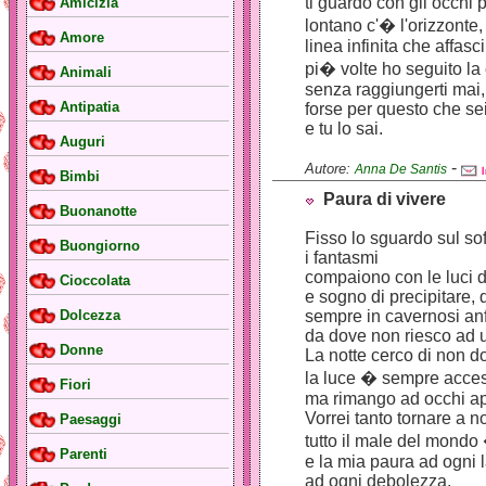
ti guardo con gli occhi 
Amicizia
lontano c'� l'orizzonte,
Amore
linea infinita che affasc
pi� volte ho seguito la
Animali
senza raggiungerti mai,
Antipatia
forse per questo che sei
e tu lo sai.
Auguri
-
Autore:
Anna De Santis
Bimbi
Paura di vivere
Buonanotte
Fisso lo sguardo sul sof
Buongiorno
i fantasmi
compaiono con le luci d
Cioccolata
e sogno di precipitare, d
sempre in cavernosi anfr
Dolcezza
da dove non riesco ad u
Donne
La notte cerco di non d
la luce � sempre acce
Fiori
ma rimango ad occhi ape
Vorrei tanto tornare a 
Paesaggi
tutto il male del mondo 
Parenti
e la mia paura ad ogni l
ad ogni debolezza.