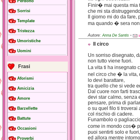
Perdono
Finir� mai questa mia t
che mi sta distruggend
Sorrisi
Il giorno mi do da fare,
Template
ma quando � sera non 
Tristezza
-
Autore:
Anna De Santis
Umoristiche
Il circo
Uomini
Un sorriso disegnato, da
non tutto viene fuori.
Frasi
La vita ti ha insegnato
nel circo che � la vita, 
Aforismi
lo devi barattare,
tra quello che si vede ed
Amicizia
Dal cuore non farti tras
devi star calmo, senza 
Amore
pensare, prima di parla
o su quel filo ti trovera
Barzellette
col rischio di cadere.
Battute
Funambolo o pagliaccio,
come in mondo cos� pie
Occasioni
puoi sentirti solo e fuori
ed allora mentre intorno 
Proverbi