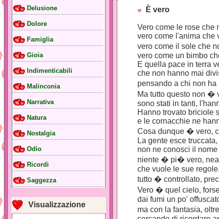
Delusione
È vero
Dolore
Vero come le rose che 
vero come l'anima che 
Famiglia
vero come il sole che 
vero come un bimbo ch
Gioia
E quella pace in terra ve
Indimenticabili
che non hanno mai divi
pensando a chi non ha 
Malinconia
Ma tutto questo non � 
Narrativa
sono stati in tanti, l'ha
Hanno trovato briciole 
Natura
e le cornacchie ne hann
Cosa dunque � vero, c
Nostalgia
La gente esce truccata
non ne conosci il nome
Odio
niente � pi� vero, nea
Ricordi
che vuole le sue regole,
tutto � controllato, pre
Saggezza
Vero � quel cielo, forse
dai fumi un po' offuscat
Visualizzazione
ma con la fantasia, oltr
cercando di ricordare an