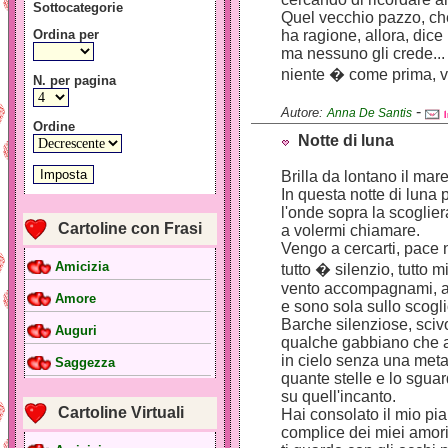
Sottocategorie
Quel vecchio pazzo, ch
Ordina per
ha ragione, allora, dice 
ma nessuno gli crede...
niente � come prima, vo
N. per pagina
-
Autore:
Anna De Santis
Ordine
Notte di luna
Brilla da lontano il mar
In questa notte di luna 
l'onde sopra la scoglier
Cartoline con Frasi
a volermi chiamare.
Vengo a cercarti, pace n
Amicizia
tutto � silenzio, tutto m
vento accompagnami, ac
Amore
e sono sola sullo scoglio,
Barche silenziose, sciv
Auguri
qualche gabbiano che a
in cielo senza una meta
Saggezza
quante stelle e lo sgua
su quell'incanto.
Cartoline Virtuali
Hai consolato il mio pia
complice dei miei amori