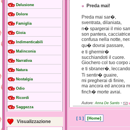
Delusione
Preda mai!
Dolore
Preda mai sar�,
sventrata, dilaniata,
Famiglia
n� spargerai il mio sa
Gioia
son pantera, cacciatrice 
confusa nella notte, ner
Indimenticabili
qu� dovrai passare,
Malinconia
e ti ghermir�
succhiandoti il cuore.
Narrativa
Giochero col tuo corpo
e ti sbraner�, leccando 
Natura
Ti sentir� guaire,
Nostalgia
mi pregherai di finire,
ma ancora ed ancora mi
Odio
finch� morte avrai.
Ricordi
-
Autore:
Anna De Santis
Saggezza
[ 1 ]
[Home]
Visualizzazione