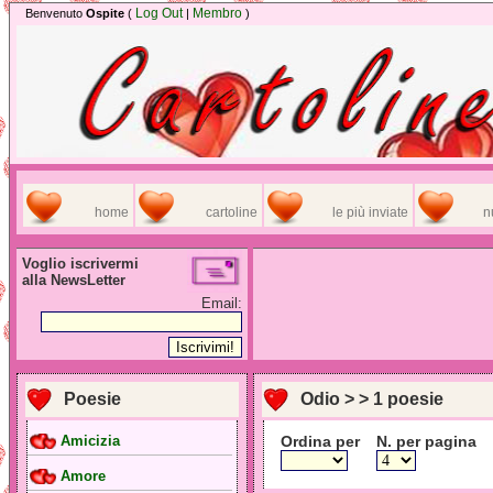
Log Out
Membro
Benvenuto
Ospite
(
|
)
home
cartoline
le più inviate
n
Voglio iscrivermi
alla NewsLetter
Email:
Poesie
Odio > > 1 poesie
Ordina per
N. per pagina
Amicizia
Amore